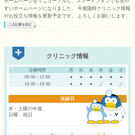
ホームページをリニューアルし、スマートフォンでも見や
すいホームページになりました。 今後随時クリニック情報
やお役立ち情報を更新予定です。 よろしくお願いします。
この記事を読む
クリニック情報
診療時間
月
火
水
木
金
土
09:00～12:00
●
●
●
●
●
●
16:30～19:30
●
●
●
／
●
／
休診日
木・土曜の午後、
日曜、祝日