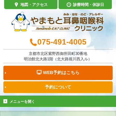
地図・アクセス
診療時間・休診日
075-491-4005
京都市北区紫野西御所田町30番地
明治館北大路1階（北大路堀川西入ル）
WEB予約は
こちら
予約に
ついて
メニューを
開く