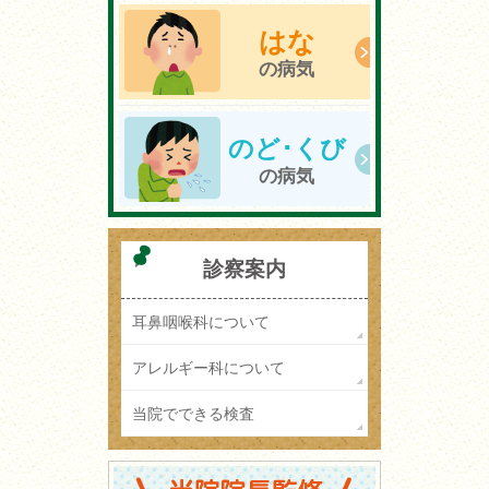
はな
の病気
のど･くび
の病気
診察案内
耳鼻咽喉科について
アレルギー科について
当院でできる検査